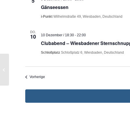
5
Gänseessen
i-Punkt
Wilhelmstraße 49, Wiesbaden, Deutschland
DO.
10
10 Dezember / 18:30
-
22:00
Clubabend – Wiesbadener Sternschnup
Schloßplatz
Schloßplatz 6, Wiesbaden, Deutschland
European Speed Club
Veranstaltungen
Vorherige