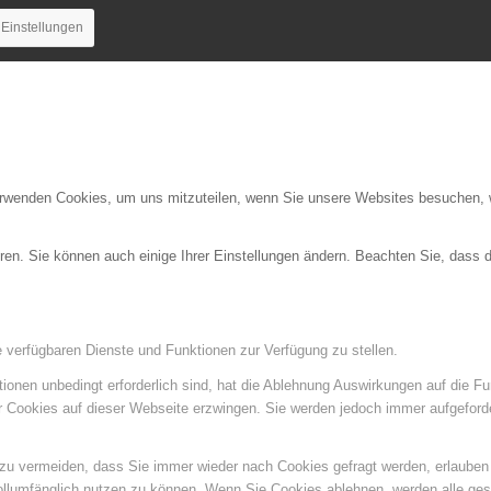
Einstellungen
erwenden Cookies, um uns mitzuteilen, wenn Sie unsere Websites besuchen, wi
ren. Sie können auch einige Ihrer Einstellungen ändern. Beachten Sie, dass 
e verfügbaren Dienste und Funktionen zur Verfügung zu stellen.
ionen unbedingt erforderlich sind, hat die Ablehnung Auswirkungen auf die F
er Cookies auf dieser Webseite erzwingen. Sie werden jedoch immer aufgeford
u vermeiden, dass Sie immer wieder nach Cookies gefragt werden, erlauben Si
ollumfänglich nutzen zu können. Wenn Sie Cookies ablehnen, werden alle ges