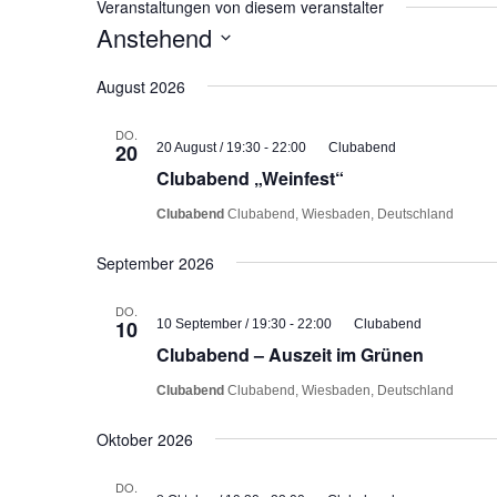
Veranstaltungen von diesem veranstalter
Anstehend
Datum
August 2026
wählen.
DO.
20
20 August / 19:30
-
22:00
Clubabend
Clubabend „Weinfest“
Clubabend
Clubabend, Wiesbaden, Deutschland
September 2026
DO.
10
10 September / 19:30
-
22:00
Clubabend
Clubabend – Auszeit im Grünen
Clubabend
Clubabend, Wiesbaden, Deutschland
Oktober 2026
DO.