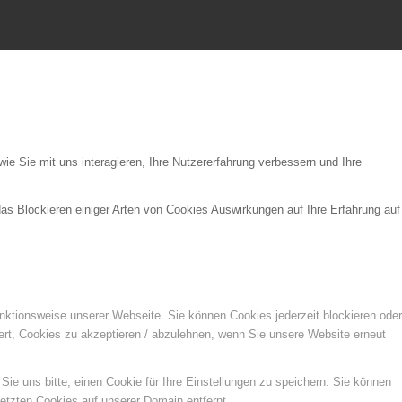
e Sie mit uns interagieren, Ihre Nutzererfahrung verbessern und Ihre
das Blockieren einiger Arten von Cookies Auswirkungen auf Ihre Erfahrung auf
unktionsweise unserer Webseite. Sie können Cookies jederzeit blockieren oder
ert, Cookies zu akzeptieren / abzulehnen, wenn Sie unsere Website erneut
e uns bitte, einen Cookie für Ihre Einstellungen zu speichern. Sie können
etzten Cookies auf unserer Domain entfernt.