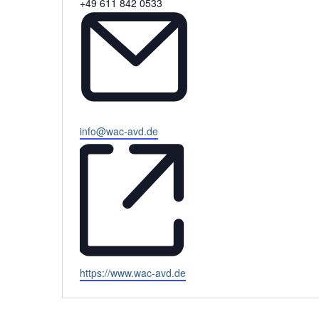
Telefon
+49 611 842 0533
Email
info@wac-avd.de
Webseite
https://www.wac-avd.de