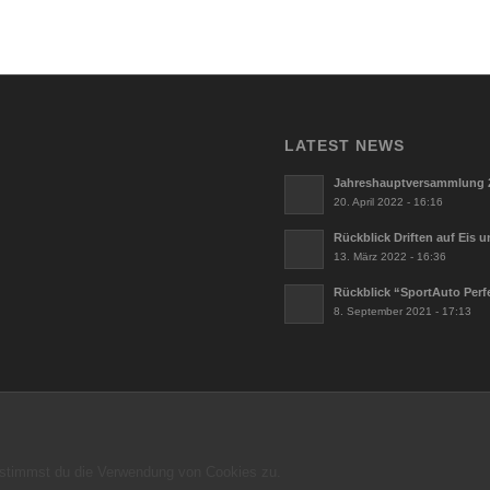
LATEST NEWS
Jahreshauptversammlung 
20. April 2022 - 16:16
Rückblick Driften auf Eis 
13. März 2022 - 16:36
Rückblick “SportAuto Perf
8. September 2021 - 17:13
, stimmst du die Verwendung von Cookies zu.