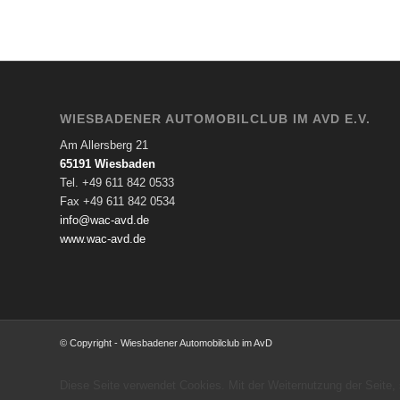
WIESBADENER AUTOMOBILCLUB IM AVD E.V.
Am Allersberg 21
65191 Wiesbaden
Tel. +49 611 842 0533
Fax +49 611 842 0534
info@wac-avd.de
www.wac-avd.de
© Copyright - Wiesbadener Automobilclub im AvD
Diese Seite verwendet Cookies. Mit der Weiternutzung der Seite