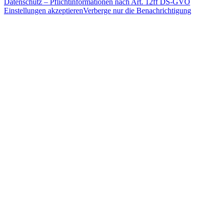
Datenschutz – Pflichtinformationen nach Art. 12ff DS-GVO
Einstellungen akzeptieren
Verberge nur die Benachrichtigung