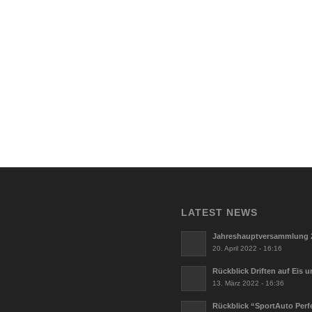
LATEST NEWS
Jahreshauptversammlung 
20. April 2022 - 16:16
Rückblick Driften auf Eis 
13. März 2022 - 16:36
Rückblick “SportAuto Perf