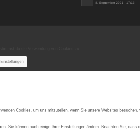
8. September 2021 - 17:13
, stimmst du die Verwendung von Cookies zu.
Einstellungen
erwenden Cookies, um uns mitzuteilen, wenn Sie unsere Websites besuchen, wi
ren. Sie können auch einige Ihrer Einstellungen ändern. Beachten Sie, dass 