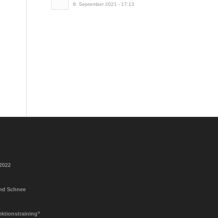
8. September 2021 - 17:13
2022
und Schnee
ektionstraining”