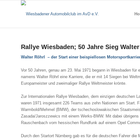
Ho
Rallye Wiesbaden; 50 Jahre Sieg Walter
Walter Röhrl – der Start einer beispiellosen Motorsportkarrie
Vor 50 Jahren, genau am 23. Mai 1971 begann in Wiesbaden für e
namens Walter Röhrl eine Karriere, die er mit 14 Siegen bei Weltm
Europameister und zweimaliger Rallye Weltmeister krönte.
Zur Internationalen Rallye Wiesbaden, dem einzigen deutschen L
waren 1971 insgesamt 226 Teams aus zehn Nationen am Start. Fa
Warmbold/Mehmel (BMW), der tschechoslowakischen Staatsmeiste
Zasada/Jaroszzewics mit einem Werks-BMW. Mit dabei übrigens a
Rauschenbach vom hessischen Rundfunk auf einem Opel Commo
Durch den Startort Nürnberg gab es für die deutschen Fahrer die M