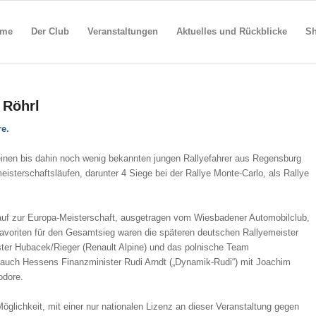
me
Der Club
Veranstaltungen
Aktuelles und Rückblicke
S
 Röhrl
re.
inen bis dahin noch wenig bekannten jungen Rallyefahrer aus Regensburg
eisterschaftsläufen, darunter 4 Siege bei der Rallye Monte-Carlo, als Rallye
auf zur Europa-Meisterschaft, ausgetragen vom Wiesbadener Automobilclub,
voriten für den Gesamtsieg waren die späteren deutschen Rallyemeister
r Hubacek/Rieger (Renault Alpine) und das polnische Team
uch Hessens Finanzminister Rudi Arndt („Dynamik-Rudi“) mit Joachim
dore.
öglichkeit, mit einer nur nationalen Lizenz an dieser Veranstaltung gegen