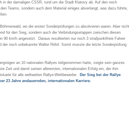
sich in der damaligen CSSR, rund um die Stadt Klatovy ab. Auf den noch
 den Teams, sondern auch dem Material einiges abverlangt, was dazu führte,
lten.
Böhmerwald, wo die ersten Sonderprüfungen zu absolvieren waren. Aber nich
end für den Sieg, sondern auch die Verbindungsetappen zwischen diesen
on 90 km/h angesetzt. Daraus resultierten nur noch 3 strafpunktfreie Fahrer
d der noch unbekannte Walter Röhrl. Somit musste die letzte Sonderprüfung
Vergnügen an 10 nationalen Rallyes teilgenommen hatte, zeigte sein ganzes
te Zeit und damit seinen allerersten, internationalen Erfolg ein, der ihm
ttskarte für alle weltweiten Rallye-Wettbewerbe.
Der Sieg bei der Rallye
r 23 Jahre andauernden, internationalen Karriere.