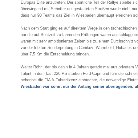
Europas Elite anzutreten. Der sportliche Teil der Rallye spielte 
überwiegend mit Schotter ausgestatteten Straßen wurde nicht nur
dass nur 90 Teams das Ziel in Wiesbaden überhaupt erreichen sol
Nach dem Start ging es auf direktem Wege in den tschechischen 
nur die auf Bestzeit zu fahrenden Prüfungen waren ausschlaggeb
waren mit sehr ambitionierten Zeiten bis zu einem Durchschnitt v
vor der letzten Sonderprüfung in Cenikov: Warmbold, Hubacek un
über 7,5 Km die Entscheidung bringen.
Walter Röhrl, der bis dahin in 4 Jahren gerade mal aus privatem 
Talent in dem fast 220 PS starken Ford Capri und fuhr die schnells
nebenbei die FIA A-Fahrerlizenz einbrachte, die notwendige Eintri
Wiesbaden war somit nur der Anfang seiner überragenden, übe