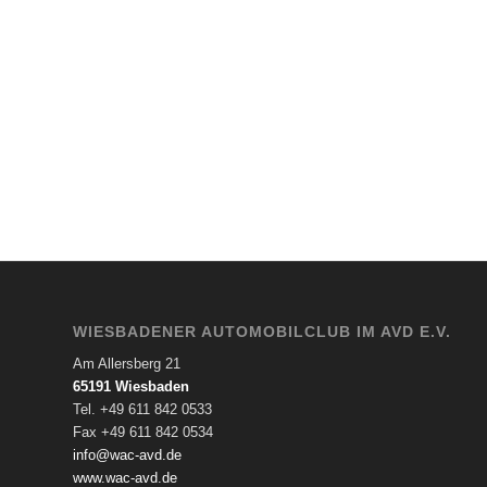
WIESBADENER AUTOMOBILCLUB IM AVD E.V.
Am Allersberg 21
65191 Wiesbaden
Tel. +49 611 842 0533
Fax +49 611 842 0534
info@wac-avd.de
www.wac-avd.de